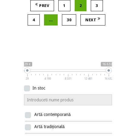
PREV
1
2
3
4
…
30
NEXT
29 €
16 632 €
29
4 180
8 331
12 481
16 632
In stoc
Artă contemporană
Artă tradițională