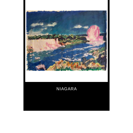
NIAGARA
5,585
€