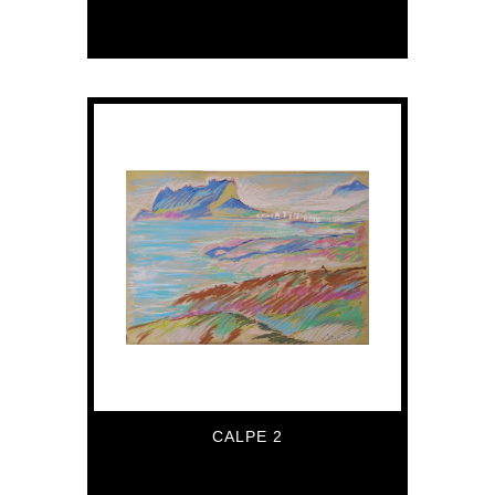
5,585
€
CALPE 2
5,585
€