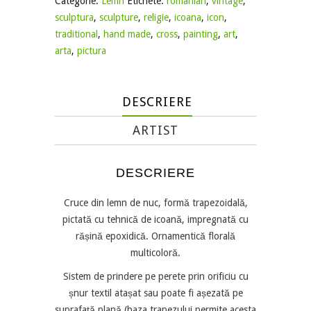
Categorie:
Lemn
Etichete:
romanian
,
vintage
,
sculptura
,
sculpture
,
religie
,
icoana
,
icon
,
traditional
,
hand made
,
cross
,
painting
,
art
,
arta
,
pictura
DESCRIERE
ARTIST
DESCRIERE
Cruce din lemn de nuc, formă trapezoidală,
pictată cu tehnică de icoană, impregnată cu
rășină epoxidică. Ornamentică florală
multicoloră.
Sistem de prindere pe perete prin orificiu cu
șnur textil atașat sau poate fi așezată pe
suprafață plană (baza trapezului permite acesta