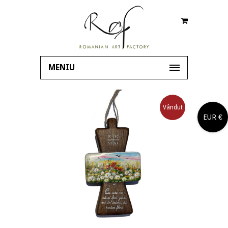
MENIU
Vândut
EUR €