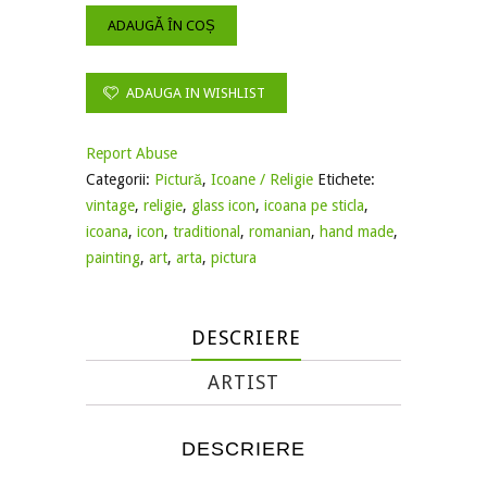
ADAUGĂ ÎN COȘ
ADAUGA IN WISHLIST
Report Abuse
Categorii:
Pictură
,
Icoane / Religie
Etichete:
vintage
,
religie
,
glass icon
,
icoana pe sticla
,
icoana
,
icon
,
traditional
,
romanian
,
hand made
,
painting
,
art
,
arta
,
pictura
DESCRIERE
ARTIST
DESCRIERE