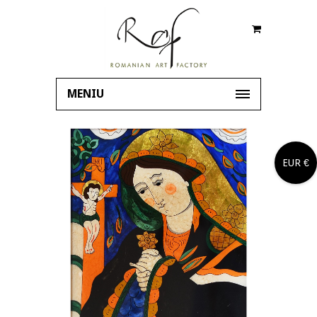
MENIU
EUR €