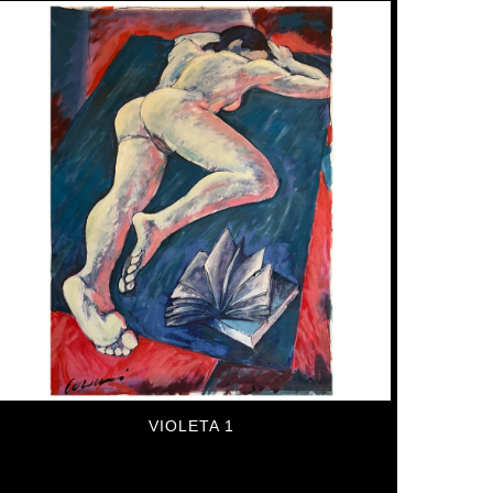
VIOLETA 1
5,585
€