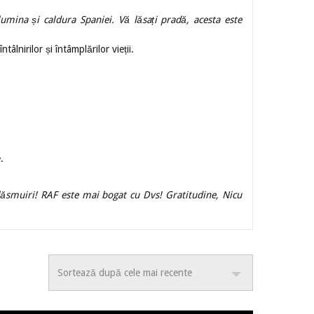
umina și caldura Spaniei. Vă lăsați pradă, acesta este
tâlnirilor și întâmplărilor vieții.
.
lăsmuiri! RAF este mai bogat cu Dvs! Gratitudine, Nicu