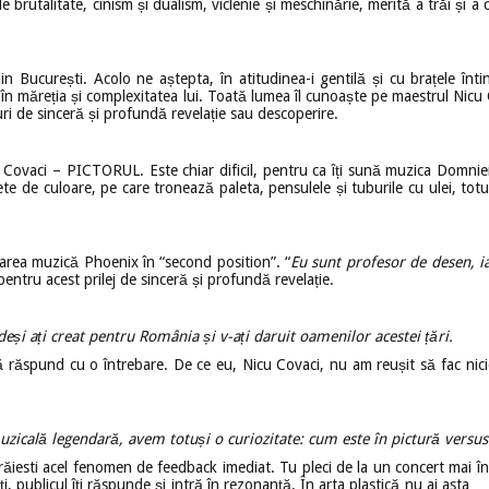
 brutalitate, cinism și dualism, viclenie și meschinărie, merită a trăi și a
in București. Acolo ne aștepta, în atitudinea-i gentilă și cu brațele în
it, în măreția și complexitatea lui. Toată lumea îl cunoaște pe maestrul Nicu
uri de sinceră și profundă revelație sau descoperire.
Covaci – PICTORUL. Este chiar dificil, pentru ca îți sună muzica Domniei Sa
e de culoare, pe care tronează paleta, pensulele și tuburile cu ulei, totul 
marea muzică Phoenix în “second position”. “
Eu sunt profesor de desen, 
pentru acest prilej de sinceră și profundă revelație.
eși ați creat pentru România și v-ați daruit oamenilor acestei țări.
 răspund cu o întrebare. De ce eu, Nicu Covaci, nu am reușit să fac nicio e
zicală legendară, avem totuși o curiozitate: cum este în pictură versu
 trăiesti acel fenomen de feedback imediat. Tu pleci de la un concert mai în
, publicul îți răspunde și intră în rezonanță. În arta plastică nu ai asta… 