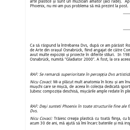
arte plastice și sunt un muzician amator (aici râde). A
Phoenix, nu mi-am pus problema să mă prezint la post.
Ca să răspund la întrebarea Dvs, după ce am părăsit Rom
de Arte din orașul Osnabrück, fiind angajat de către Co
avut multe expoziții și proiecte în diferite stiluri. In 
Osnabrück, numită ”Gladiator 2000”. A fost, la ora acee
RAF: Se remarcă superioritate în percepția Dvs artistic
Nicu Covaci
: Mi-a plăcut mult anatomia în liceu și am înv
mușchi care se mișcă, de aceea în colecția dedicată spor
Iubesc compoziția deschisă, mișcările ample redate în plin a
RAF: Deşi sunteti Phoenix în toate structurile fine ale 
Dvs.
Nicu Covaci:
Trăiesc creaţia plastică cu toată fiinţa, cu
acum 30 de ani, mă ajută să îmi încarc bateriile și mă ins