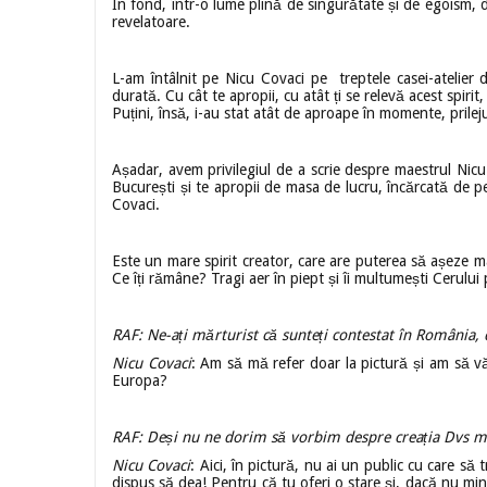
În fond, într-o lume plină de singurătate și de egoism, de
revelatoare.
L-am întâlnit pe Nicu Covaci pe treptele casei-atelier d
durată. Cu cât te apropii, cu atât ți se relevă acest spir
Puțini, însă, i-au stat atât de aproape în momente, prilej
Așadar, avem privilegiul de a scrie despre maestrul Nicu 
București și te apropii de masa de lucru, încărcată de pet
Covaci.
Este un mare spirit creator, care are puterea să așeze 
Ce îți rămâne? Tragi aer în piept și îi multumești Cerului 
RAF: Ne-ați mărturist că sunteți contestat în România, d
Nicu Covaci
: Am să mă refer doar la pictură și am să vă
Europa?
RAF: Deși nu ne dorim să vorbim despre creația Dvs mu
Nicu Covaci
: Aici, în pictură, nu ai un public cu care să
dispus să dea! Pentru că tu oferi o stare și, dacă nu minți