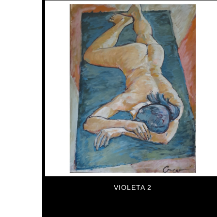
VIOLETA 2
5,585
€