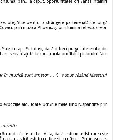
 consuma, până la capăt, oportunitatea ori șansa întâlnirii
tinse, pregătite pentru o strângere partenerială de lungă
 Covaci, prin muzica Phoenix și prin lumina reflectoarelor.
le în cap. Și totuși, dacă îi treci pragul atelierului din
are sens și ajută la construcția profilului pictorului Nicu
iar în muzică sunt amator … ”, a spus râzând Maestrul.
xpoziție aici, toate lucrările mele fiind răspândite prin
s muzică?
cărcat decât te-ai dus! Asta, dacă ești un artist care este
În arta plastică esti tu cu tine și cu pânza. Pui în ea ceea