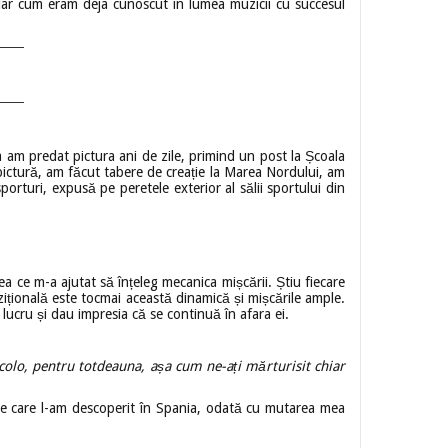
 dar cum eram deja cunoscut în lumea muzicii cu succesul
am predat pictura ani de zile, primind un post la Școala
ictură, am făcut tabere de creație la Marea Nordului, am
orturi, expusă pe peretele exterior al sălii sportului din
ea ce m-a ajutat să înțeleg mecanica mișcării. Știu fiecare
ițională este tocmai această dinamică și mișcările ample.
e lucru și dau impresia că se continuă în afara ei.
 acolo, pentru totdeauna, așa cum ne-ați mărturisit chiar
ai pe care l-am descoperit în Spania, odată cu mutarea mea