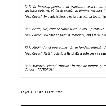
RAF: Vă întrerup pentru a vă transmite ceea ce am sim
cuvântul potrivit, vă lasați pradă, cu uimire, recunosti
Nicu Covaci
: Evident, trăiesc creaţia plastică cu toată fiin
RAF: Acum, aici, cum se simte Nicu Covaci – pictorul?
Nicu Covaci
: Mă simt angajat și, totodată, obligat să dăr
RAF: Studiindu-vă opera plastică, se fundamentează idee
Nicu Covaci:
Fără îndoială, artistul dăruiește ceea ce si
RAF: Maestre, sunteti “muzică“ în tușe de lumină și c
Covaci – PICTORUL!
Afișez 1–12 din 14 rezultate