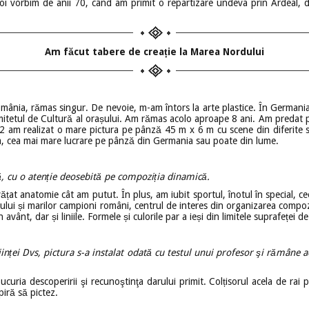
poi vorbim de anii 70, când am primit o repartizare undeva prin Ardeal,
Am făcut tabere de creație la Marea Nordului
ânia, rămas singur. De nevoie, m-am întors la arte plastice. În Germania 
mitetul de Cultură al orașului. Am rămas acolo aproape 8 ani. Am predat p
1982 am realizat o mare pictura pe pânză 45 m x 6 m cu scene din diferite sp
a, cea mai mare lucrare pe pânză din Germania sau poate din lume.
ă, cu o atenție deosebită pe compoziția dinamică.
ățat anatomie cât am putut. În plus, am iubit sportul, înotul în special, ce
tului și marilor campioni români, centrul de interes din organizarea compoz
vânt, dar și liniile. Formele și culorile par a ieși din limitele suprafeței d
ființei Dvs, pictura s-a instalat odată cu testul unui profesor şi rămâne
 bucuria descoperirii şi recunoştinţa darului primit. Colțisorul acela de r
piră să pictez.