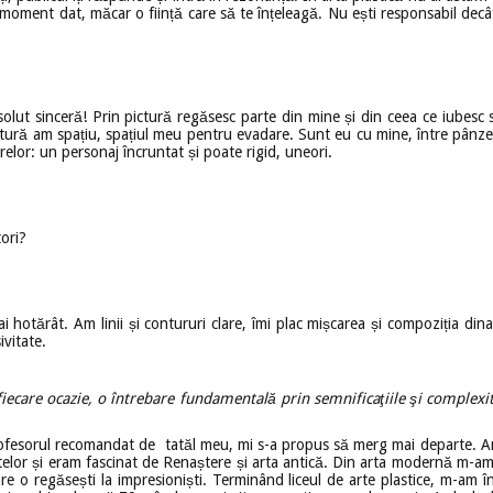
un moment dat, măcar o ființă care să te înțeleagă. Nu ești responsabil decâ
bsolut sinceră! Prin pictură regăsesc parte din mine și din ceea ce iubes
ictură am spațiu, spațiul meu pentru evadare. Sunt eu cu mine, între pânzele
elor: un personaj încruntat și poate rigid, uneori.
tori?
ai hotărât. Am linii și contururi clare, îmi plac mișcarea și compoziția di
ivitate.
ecare ocazie, o întrebare fundamentală prin semnificaţiile şi complexitat
fesorul recomandat de tatăl meu, mi s-a propus să merg mai departe. Am int
rtelor și eram fascinat de Renaștere și arta antică. Din arta modernă m-
re o regăsești la impresioniști. Terminând liceul de arte plastice, m-am în