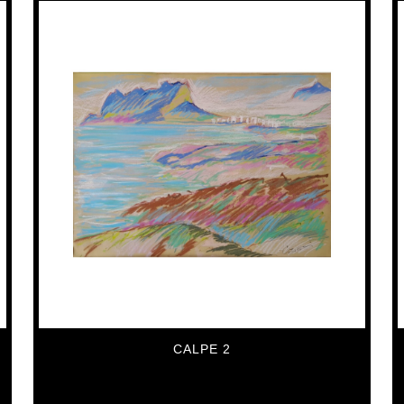
CALPE 2
5,585
€