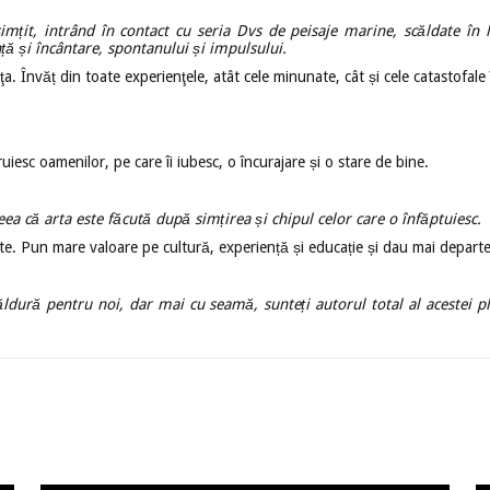
țit, intrând în contact cu seria Dvs de peisaje marine, scăldate în l
nță și încântare, spontanului și impulsului.
ţa. Învăț din toate experienţele, atât cele minunate, cât și cele catastofale în
uiesc oamenilor, pe care îi iubesc, o încurajare și o stare de bine.
a că arta este făcută după simțirea și chipul celor care o înfăptuiesc.
mte. Pun mare valoare pe cultură, experiență și educație și dau mai departe
ăldură pentru noi, dar mai cu seamă, sunteți autorul total al acestei p