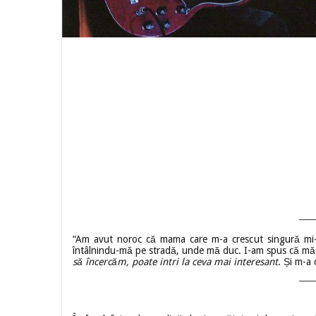
“Am avut noroc că mama care m-a crescut singură mi-a of
întâlnindu-mă pe stradă, unde mă duc. I-am spus că mă d
să încercăm, poate intri la ceva mai interesant
. Și m-a