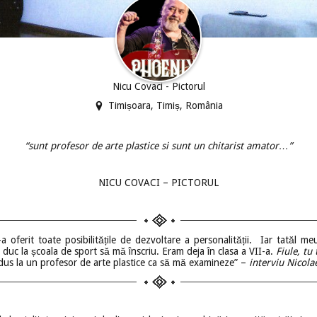
Nicu Covaci - Pictorul
Timișoara, Timiș, România
“
sunt profesor de arte plastice si sunt un chitarist amator…”
NICU COVACI – PICTORUL
erit toate posibilitățile de dezvoltare a personalității. Iar tatăl meu 
uc la școala de sport să mă înscriu. Eram deja în clasa a VII-a.
Fiule, tu
 dus la un profesor de arte plastice ca să mă examineze” –
interviu Nicola