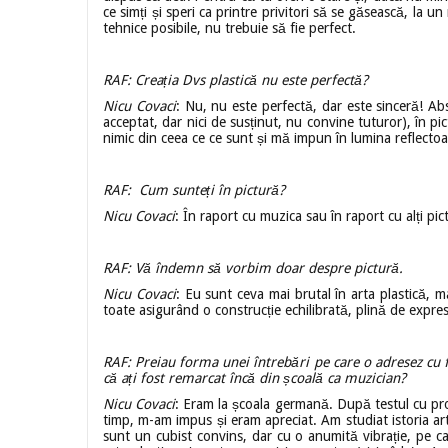
ce simți și speri ca printre privitori să se găsească, la 
tehnice posibile, nu trebuie să fie perfect.
RAF: Creația Dvs plastică nu este perfectă?
Nicu Covaci
: Nu, nu este perfectă, dar este sinceră! A
acceptat, dar nici de susținut, nu convine tuturor), în p
nimic din ceea ce ce sunt și mă impun în lumina reflectoar
RAF: Cum sunteți în pictură?
Nicu Covaci
: În raport cu muzica sau în raport cu alți pic
RAF: Vă îndemn să vorbim doar despre pictură.
Nicu Covaci
: Eu sunt ceva mai brutal în arta plastică, m
toate asigurând o construcție echilibrată, plină de expres
RAF: Preiau forma unei întrebări pe care o adresez cu fi
că ați fost remarcat încă din școală ca muzician?
Nicu Covaci
: Eram la școala germană. După testul cu pro
timp, m-am impus și eram apreciat. Am studiat istoria a
sunt un cubist convins, dar cu o anumită vibrație, pe ca