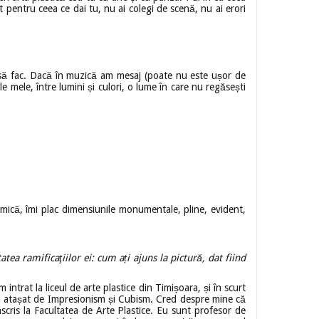
t pentru ceea ce dai tu, nu ai colegi de scenă, nu ai erori
c să fac. Dacă în muzică am mesaj (poate nu este ușor de
 mele, între lumini și culori, o lume în care nu regăsești
namică, îmi plac dimensiunile monumentale, pline, evident,
ea ramificaţiilor ei: cum ați ajuns la pictură, dat fiind
rat la liceul de arte plastice din Timișoara, și în scurt
am atașat de Impresionism și Cubism. Cred despre mine că
scris la Facultatea de Arte Plastice. Eu sunt profesor de